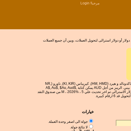
مرحبا!
Login
 لجعل بروني الدولار الافتراضي العملة. انقر على بروني دولار أو دولار استرالى لتحويل العملات، وبين أن جميع العملات
الدولار الاسترالى هو العملة في استراليا (AU, AUS), كانتون وenderbury الجزر, جزيرة كريسماس (CX, CXR), جزر كوكوس (الانقلاب الجزر ، ج ج ، cck), جزر ماكدونالد و هيرد (HM, HMD), كيريباس (KI, KIR), ناورو (NR,
NRU), جزر نورفولك (NF, NFK), و توفالو (TV, TUV). بروني الدولار هو العملة في بروني (BN, BRN). بروني الدولار هو الذي يعرف ايضا بروني دار السلام الدولار ، بيني. الرمز من أجل AUD يمكن كتابة A$, Au$, $Au, Aud$,
$Aud, Aus$, و $Aus. الرمز من أجل BND يمكن كتابة B$. الدولار الاسترالى ينقسم 100 cents. بروني الدولار ينقسم 100 sen (100 cents). اسعار الصرف لالدولار الاسترالى تم اخر تحديث علي 5 ، %M ، 2026 من صندوق النقد
خيارات
جولة الى اصغر وحدة العملة.
لا نتائج جولة.