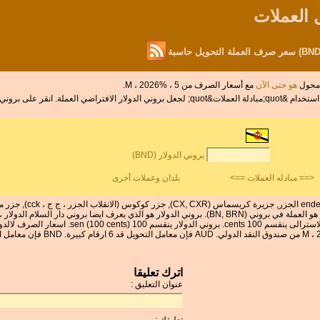
ر محول
هو حتى الآن
مع أسعار الصرف من 5 ، %M ، 2026.
أدخل المبلغ المطلوب تحويله في المربع الى يسار الدولار الاسترالى. استخدام &quot;مبادلة العملات&quot;
بروني الدولار (BND)
<== مبادله العملات ==>
بلدان وعملات أخرى
اترك تعليقا
عنوان التعليق :
تعليقك :