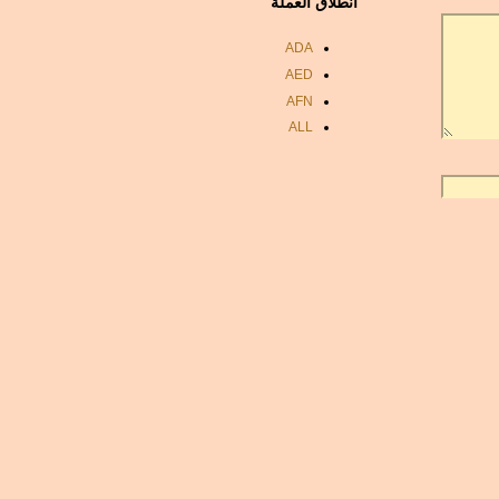
انطلاق العملة
ADA
AED
AFN
ALL
AMD
ANC
ANG
AOA
ARDR
ARG
ARS
AUD
AUR
AWG
AZN
BAM
BBD
BCH