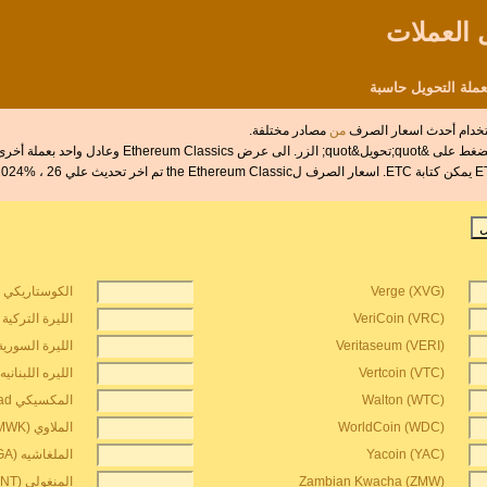
استخدام أحدث اسعار الصرف
من
مصادر مختلفة.
خرى انقر على اي عملة اخرى.
Verge (XVG)
الكوستاريكي الق
VeriCoin (VRC)
الليرة التركية ال
Veritaseum (VERI)
الليرة السورية (YP
Vertcoin (VTC)
الليره اللبنانيه (BP
Walton (WTC)
المكسيكي unidad دي عكس (MXV)
WorldCoin (WDC)
الملاوي kwacha (MWK)
Yacoin (YAC)
الملغاشيه ariary (MGA)
Zambian Kwacha (ZMW)
المنغولي tugrik (MNT)