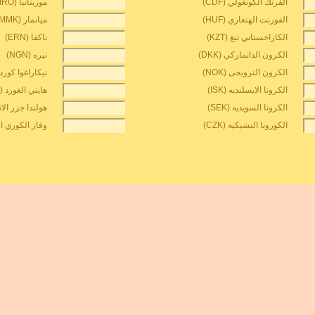
الفرنك الكونغولي (CDF)
موريتانيا ouguiya (MRO)
الفورنت الهنغاري (HUF)
ميانمار kyat (MMK)
الكازاخستاني تنغ (KZT)
ناكفا (ERN)
الكرون الدانماركي (DKK)
نيره (NGN)
الكرون النرويجى (NOK)
نيكاراغوا كوردوبا
الكرونا الايسلنديه (ISK)
هايتي الغورد (HTG)
الكرونا السويديه (SEK)
هولندا جزر الانتي
الكورونا التشيكيه (CZK)
وفاز الكوري الش