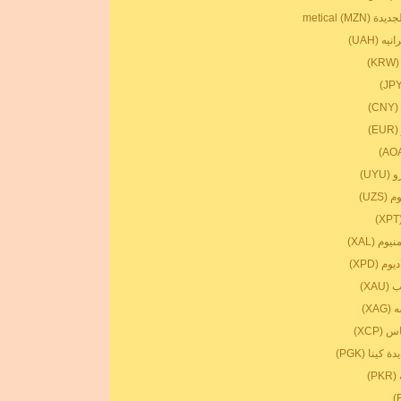
metical (M)
ه (UAH)
)
)
E)
UYU)
UZS)
وم (XAL)
م (XPD)
XAU)
XA)
(XCP)
 كينا (PGK)
P)