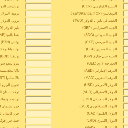
البيسو الكولومبي (COP)
بربادوس الدولار (
التونغانيين pa&#39;anga (TOP)
برمودا الدولار (BMD
الجديد في تايوان الدولار (TWD)
بروني الدولار (BND
الجنيه الاسترليني (GBP)
بليز الدولار (BZD)
الجنيه السوداني (SDG)
بنما بالبوا (PAB)
الجنيه القبرصي (CYP)
بوتاني ngultrum (BTN)
الجنيه المصري (EGP)
بوتسوانا بولا (BWP)
الجنيه جبل طارق (GIP)
بوليفيا boliviano (BOB)
الجورجيه لاري (GEL)
بيرو نويفو سول (N
الدرهم الإماراتي (AED)
تاكا بنغلاديشيه (DT
الدرهم المغربي (MAD)
تالا ساموا (WST)
الدولار الأمريكي (USD)
تحويل البيزو الكو
الدولار الاسترالى (AUD)
تركمانستان المان
الدولار الجامايكي (JMD)
ترينيداد وتوباغو ا
الدولار السنغافوري (SGD)
جزر سليمان الدول
الدولار الكندي (CAD)
جزر كايمان الدولا
الدولار الليبري (LRD)
جنيه جزر فوكلاند 
الدولار الناميبي (NAD)
جيرسي الجنيه (EP