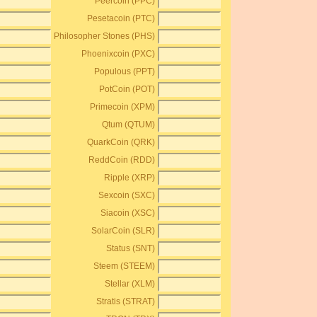
Peercoin (PPC)
Pesetacoin (PTC)
Philosopher Stones (PHS)
Phoenixcoin (PXC)
Populous (PPT)
PotCoin (POT)
Primecoin (XPM)
Qtum (QTUM)
QuarkCoin (QRK)
ReddCoin (RDD)
Ripple (XRP)
Sexcoin (SXC)
Siacoin (XSC)
SolarCoin (SLR)
Status (SNT)
Steem (STEEM)
Stellar (XLM)
Stratis (STRAT)