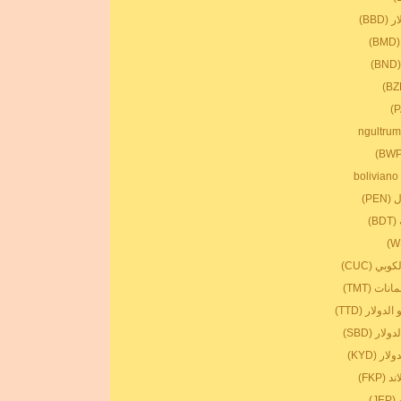
BBD)
)
)
PE)
B)
بي (CUC)
ات (TMT)
لدولار (TTD)
ار (SBD)
ر (KYD)
(FKP)
J)