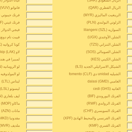
الريال السعودي (SAR)
غيانا الدولار (GYD)
الريال القطري (QAR)
فانواتو vatu (VUV)
الرينغيت الماليزي (MYR)
فرنك جيبوتي (DJF)
الزلوتي البولندي (PLN)
فرنك غيني (GNF)
السوازيه lilangeni (SZL)
فيجي الدولار (FJD)
الشلن الأوغندي (UGX)
فييت نام دونغ (VND
الشلن التنزاني (TZS)
كونا كرواتيه (HRK)
الشلن الصومالي (SOS)
لاو kip (LAK)
الشلن الكيني (KES)
لمبيرا في هندور
الشيكل الاسرائيلي الجديد (ILS)
لو الرومانيه (RON)
الشيليه unidad دي fomento (CLF)
لو المولدوفيه (MDL
الغامبي dalasi (GMD)
ليتاس (LTL)
الغانيه cedi (GHS)
ليسوتو loti (LSL)
الفرنك البوروندي (BIF)
ليف بلغاري (BGN)
الفرنك الرواندي (RWF)
ماكاو pataca (MOP)
الفرنك السويسري (CHF)
مانات (AZN)
الفرنك الفرنسي والمحيط الهادئ (XPF)
مقدونيا denar (MKD)
الفرنك القمري (KMF)
ملديف rufiyaa (MVR)