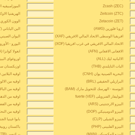
Zcash (ZEC)
الموزامبيقيه الجديدة ZN
Zeitcoin (ZTC)
الهريفنيا الاوكراني
Zetacoin (ZET)
الوون الكوري (KRW
اروبا فلورين (AWG)
الين الياباني (JPY)
افريقيا الوسطى الاتحاد المالي الافريقي (XAF)
اليوان الصيني (CNY
الاتحاد المالي الافريقي في غرب افريقيا (XOF)
اليورو - الأورو (UR
الافغانى الافغاني (AFN)
انغولا كوانزا (AOA)
الالبانيه ليك (ALL)
اوروغواى البيزو (
البات التايلندي (THB)
اوزبكستان سوم (
البحرية الصينية يوان (CNH)
اوقيه البلاتين (XPT)
البرازيلي الحقيقي (BRL)
اوقيه من الالومني
البوسنة - الهرسك للتحويل مارك (BAM)
اوقيه من البالاديو
البوليفار الفنزويلى fuerte (VEF)
اوقيه من الذهب (
البيزو الارجنتينى (ARS)
اوقيه من الفضه (G
البيزو الدومينيكي (DOP)
اوقيه من النحاس 
البيزو الشيلى (CLP)
بابوا غينيا الجديدة
البيزو الفلبينى (PHP)
باكستان روبية (KR
البيزو المكسيكي (MXN)
بر اثيوبي (ETB)