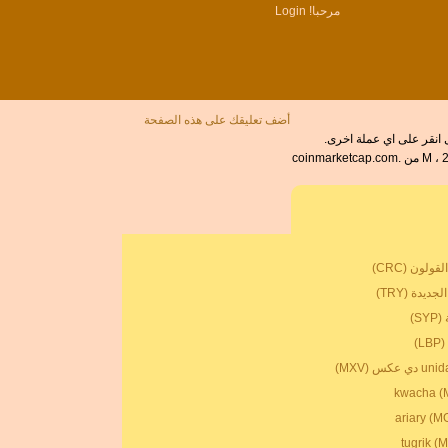
مرحبا!
Login
أضف تعليقك على هذه الصفحة
The Ethereum Classic هو العملة في أي بلد. الرمز من أجل ETC يمكن كتابة ETC. اسعار الصرف لthe Ethereum Classic تم اخر تحديث علي 26 ، %M ، 2024 من coinmarketcap.com.
ولون (CRC)
جديدة (TRY)
S)
L)