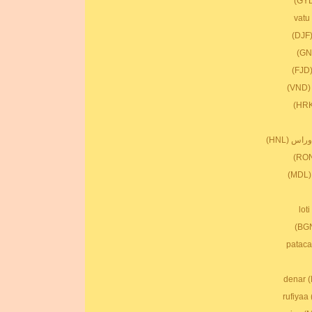
)
اس (HNL)
)