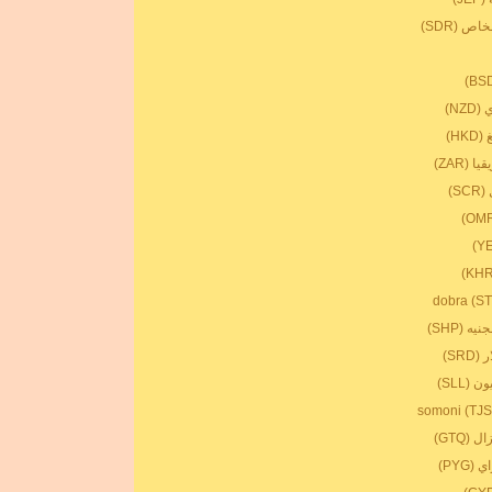
 (SDR)
NZ)
HK)
 (ZAR)
S)
ه (SHP)
SR)
(SLL)
 (GTQ)
(PYG)