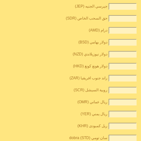
جيرسي الجنيه (JEP)
حق السحب الخاص (SDR)
درام (AMD)
دولار بهامي (BSD)
دولار نيوزيلاندي (NZD)
دولار هونغ كونغ (HKD)
راند جنوب افريقيا (ZAR)
روبية السيشل (SCR)
ريال عماني (OMR)
ريال يمني (YER)
ريل كمبودى (KHR)
سان تومي dobra (STD)