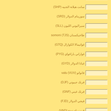
سانت هيلانة الجنيه (SHP)
سورينام الدولار (SRD)
سيراليوني الليون (SLL)
طاجيكستان somoni (TJS)
غواتيمالا الكوازال (GTQ)
غواراني باراغواي (PYG)
غيانا الدولار (GYD)
فانواتو vatu (VUV)
فرنك جيبوتي (DJF)
فرنك غيني (GNF)
فيجي الدولار (FJD)
فييت نام دونغ (VND)