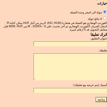
خيارات
جولة الى اصغر وحدة العملة.
لا نتائج جولة.
الفورنت الهنغاري هو العملة في هنغاريا (HU, HUN). الرمز من أجل HUF يمكن كتابة Ft.
اسعار الصرف لالفورنت الهنغاري تم اخر تحديث علي 6 ، %M ، 2026 من MSN. HUF فإن
معامل التحويل قد 5 ارقام كبيرة.
اترك تعليقا
عنوان التعليق :
تعليقك :
أسمك (يتم عرضه مع تعليقك) :