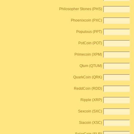
Philosopher Stones (PHS)
Phoenixcoin (PXC)
Populous (PPT)
PotCoin (POT)
Primecoin (XPM)
Qtum (QTUM)
QuarkCoin (QRK)
ReddCoin (RDD)
Ripple (XRP)
Sexcoin (SXC)
Siacoin (XSC)