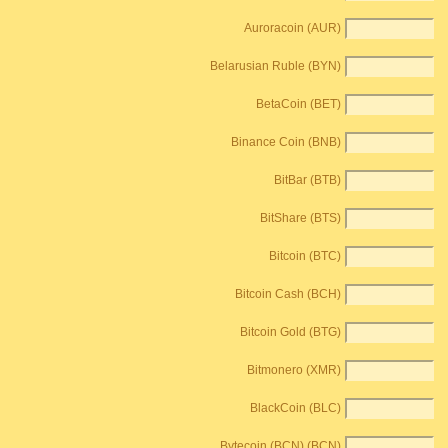
Auroracoin (AUR)
Belarusian Ruble (BYN)
BetaCoin (BET)
Binance Coin (BNB)
BitBar (BTB)
BitShare (BTS)
Bitcoin (BTC)
Bitcoin Cash (BCH)
Bitcoin Gold (BTG)
Bitmonero (XMR)
BlackCoin (BLC)
Bytecoin (BCN) (BCN)