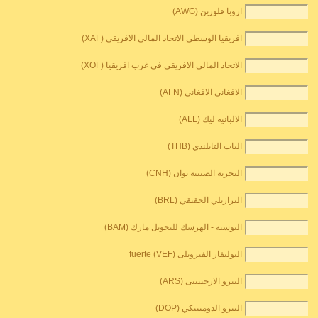
اروبا فلورين (AWG)
افريقيا الوسطى الاتحاد المالي الافريقي (XAF)
الاتحاد المالي الافريقي في غرب افريقيا (XOF)
الافغانى الافغاني (AFN)
الالبانيه ليك (ALL)
البات التايلندي (THB)
البحرية الصينية يوان (CNH)
البرازيلي الحقيقي (BRL)
البوسنة - الهرسك للتحويل مارك (BAM)
البوليفار الفنزويلى fuerte (VEF)
البيزو الارجنتينى (ARS)
البيزو الدومينيكي (DOP)