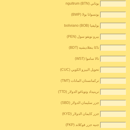
بوتاني ngultrum (BTN)
بوتسوانا بولا (BWP)
بوليفيا boliviano (BOB)
بيرو نويفو سول (PEN)
تاكا بنغلاديشيه (BDT)
تالا ساموا (WST)
تحويل البيزو الكوبي (CUC)
تركمانستان المانات (TMT)
ترينيداد وتوباغو الدولار (TTD)
جزر سليمان الدولار (SBD)
جزر كايمان الدولار (KYD)
جنيه جزر فوكلاند (FKP)