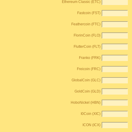
Ethereum Classic (ETC)
Fastcoin (FST)
Feathercoin (FTC)
FlorinCoin (FLO)
FlutterCoin (FLT)
Franko (FRK)
Freicoin (FRC)
GlobalCoin (GLC)
GoldCoin (GLD)
HoboNickel (HBN)
I0Coin (XIC)
ICON (ICX)