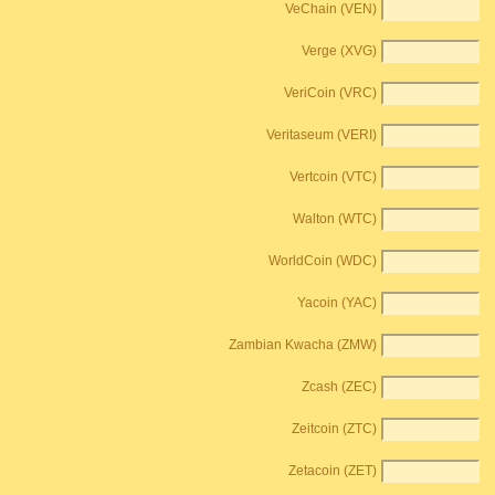
VeChain (VEN)
Verge (XVG)
VeriCoin (VRC)
Veritaseum (VERI)
Vertcoin (VTC)
Walton (WTC)
WorldCoin (WDC)
Yacoin (YAC)
Zambian Kwacha (ZMW)
Zcash (ZEC)
Zeitcoin (ZTC)
Zetacoin (ZET)