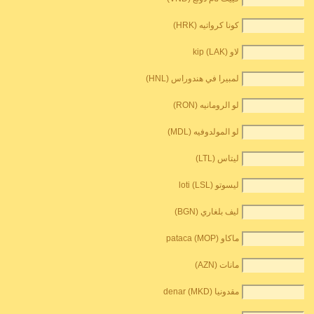
كونا كرواتيه (HRK)
لاو kip (LAK)
لمبيرا في هندوراس (HNL)
لو الرومانيه (RON)
لو المولدوفيه (MDL)
ليتاس (LTL)
ليسوتو loti (LSL)
ليف بلغاري (BGN)
ماكاو pataca (MOP)
مانات (AZN)
مقدونيا denar (MKD)