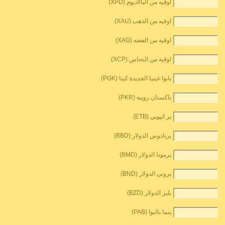
اوقيه من البالاديوم (XPD)
اوقيه من الذهب (XAU)
اوقيه من الفضه (XAG)
اوقيه من النحاس (XCP)
بابوا غينيا الجديدة كينا (PGK)
باكستان روبية (PKR)
بر اثيوبي (ETB)
بربادوس الدولار (BBD)
برمودا الدولار (BMD)
بروني الدولار (BND)
بليز الدولار (BZD)
بنما بالبوا (PAB)