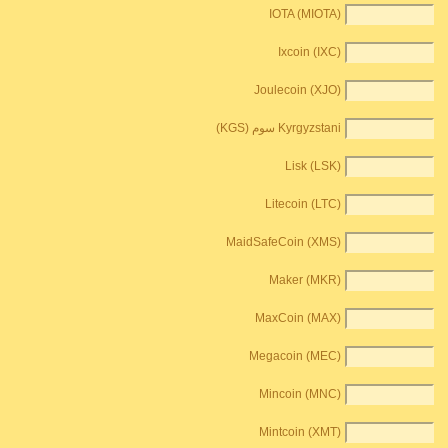
IOTA (MIOTA)
Ixcoin (IXC)
Joulecoin (XJO)
Kyrgyzstani سوم (KGS)
Lisk (LSK)
Litecoin (LTC)
MaidSafeCoin (XMS)
Maker (MKR)
MaxCoin (MAX)
Megacoin (MEC)
Mincoin (MNC)
Mintcoin (XMT)