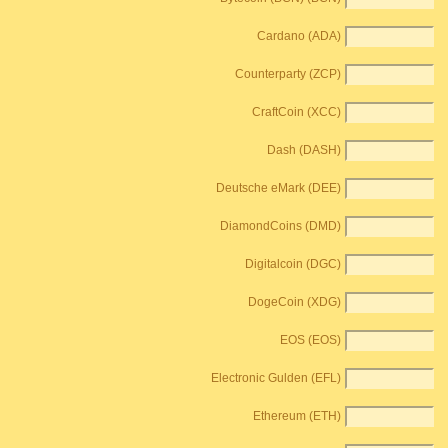
Cardano (ADA)
Counterparty (ZCP)
CraftCoin (XCC)
Dash (DASH)
Deutsche eMark (DEE)
DiamondCoins (DMD)
Digitalcoin (DGC)
DogeCoin (XDG)
EOS (EOS)
Electronic Gulden (EFL)
Ethereum (ETH)