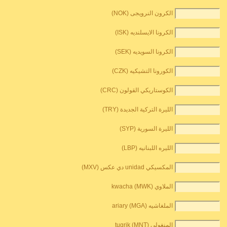
الكرون النرويجى (NOK)
الكرونا الايسلنديه (ISK)
الكرونا السويديه (SEK)
الكورونا التشيكيه (CZK)
الكوستاريكي القولون (CRC)
الليرة التركية الجديدة (TRY)
الليرة السورية (SYP)
الليره اللبنانيه (LBP)
المكسيكي unidad دي عكس (MXV)
الملاوي kwacha (MWK)
الملغاشيه ariary (MGA)
المنغولي tugrik (MNT)