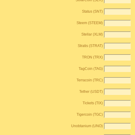
SolarCoin (SLR)
Status (SNT)
Steem (STEEM)
Stellar (XLM)
Stratis (STRAT)
TRON (TRX)
TagCoin (TAG)
Terracoin (TRC)
Tether (USDT)
Tickets (TIX)
Tigercoin (TGC)
Unobtanium (UNO)