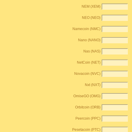
NEM (XEM)
NEO (NEO)
Namecoin (NMC)
Nano (NANO)
Nas (NAS)
NetCoin (NET)
Novacoin (NVC)
Nxt (NXT)
OmiseGO (OMG)
Orbitcoin (ORB)
Peercoin (PPC)
Pesetacoin (PTC)