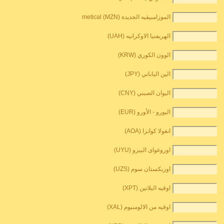
الموزامبيقيه الجديدة metical (MZN)
الهريفنيا الاوكرانيه (UAH)
الوون الكوري (KRW)
الين الياباني (JPY)
اليوان الصيني (CNY)
اليورو - الأورو (EUR)
انغولا كوانزا (AOA)
اوروغواى البيزو (UYU)
اوزبكستان سوم (UZS)
اوقيه البلاتين (XPT)
اوقيه من الالومنيوم (XAL)