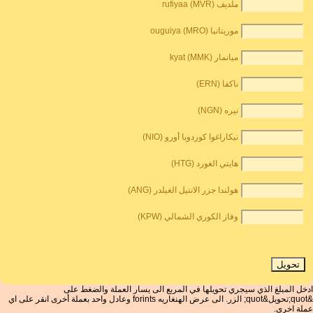
ملديف rufiyaa (MVR)
موريتانيا ouguiya (MRO)
ميانمار kyat (MMK)
ناكفا (ERN)
نيره (NGN)
نيكاراغوا كوردوبا أورو (NIO)
هايتي الغورد (HTG)
هولندا جزر الانتيل الغيلدر (ANG)
وفاز الكوري الشمالي (KPW)
ادخل المبلغ الذي سيجري تحويلها في المربع الى يسار العملة والضغط على
&quot;تحويل&quot; الزر. الى عرض الهنغاريه forints وعادل واحد بعملة أخرى انقر على اي
عملة اخرى.