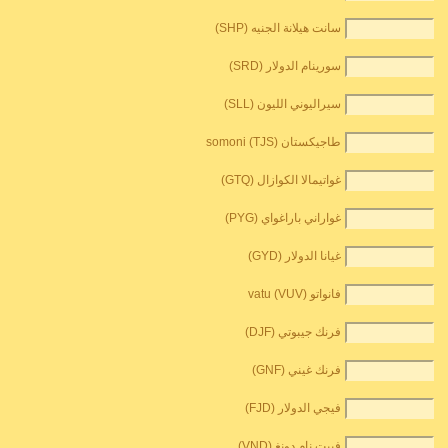
سانت هيلانة الجنيه (SHP)
سورينام الدولار (SRD)
سيراليوني الليون (SLL)
طاجيكستان somoni (TJS)
غواتيمالا الكوازال (GTQ)
غواراني باراغواي (PYG)
غيانا الدولار (GYD)
فانواتو vatu (VUV)
فرنك جيبوتي (DJF)
فرنك غيني (GNF)
فيجي الدولار (FJD)
فييت نام دونغ (VND)