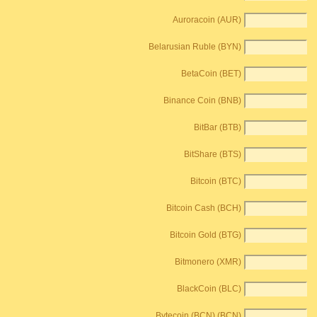
Auroracoin (AUR)
Belarusian Ruble (BYN)
BetaCoin (BET)
Binance Coin (BNB)
BitBar (BTB)
BitShare (BTS)
Bitcoin (BTC)
Bitcoin Cash (BCH)
Bitcoin Gold (BTG)
Bitmonero (XMR)
BlackCoin (BLC)
Bytecoin (BCN) (BCN)