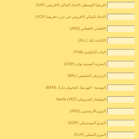
افريقيا الوسطى الاتحاد المالي الافريقي (XAF)
الاتحاد المالي الافريقي في غرب افريقيا (XOF)
الافغانى الافغاني (AFN)
الالبانيه ليك (ALL)
البات التايلندي (THB)
البحرية الصينية يوان (CNH)
البرازيلي الحقيقي (BRL)
البوسنة - الهرسك للتحويل مارك (BAM)
البوليفار الفنزويلى fuerte (VEF)
البيزو الارجنتينى (ARS)
البيزو الدومينيكي (DOP)
البيزو الشيلى (CLP)