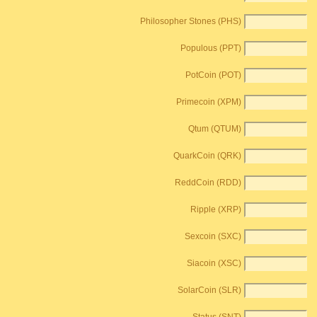
Philosopher Stones (PHS)
Populous (PPT)
PotCoin (POT)
Primecoin (XPM)
Qtum (QTUM)
QuarkCoin (QRK)
ReddCoin (RDD)
Ripple (XRP)
Sexcoin (SXC)
Siacoin (XSC)
SolarCoin (SLR)