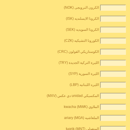
الكرون النرويجى (NOK)
الكرونا الايسلنديه (ISK)
الكرونا السويديه (SEK)
الكورونا التشيكيه (CZK)
الكوستاريكي القولون (CRC)
الليرة التركية الجديدة (TRY)
الليرة السورية (SYP)
الليره اللبنانيه (LBP)
المكسيكي unidad دي عكس (MXV)
الملاوي kwacha (MWK)
الملغاشيه ariary (MGA)
المنغولي tugrik (MNT)