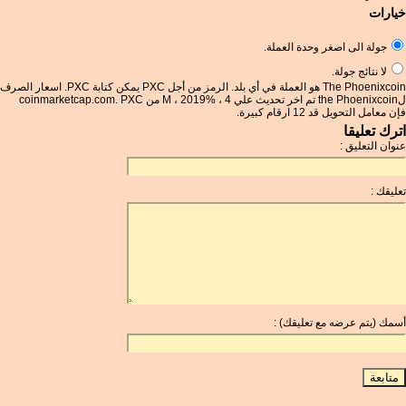
خيارات
جولة الى اصغر وحدة العملة.
لا نتائج جولة.
The Phoenixcoin هو العملة في أي بلد. الرمز من أجل PXC يمكن كتابة PXC. اسعار الصرف
لthe Phoenixcoin تم اخر تحديث علي 4 ، %M ، 2019 من coinmarketcap.com. PXC
فإن معامل التحويل قد 12 ارقام كبيرة.
اترك تعليقا
عنوان التعليق :
تعليقك :
أسمك (يتم عرضه مع تعليقك) :