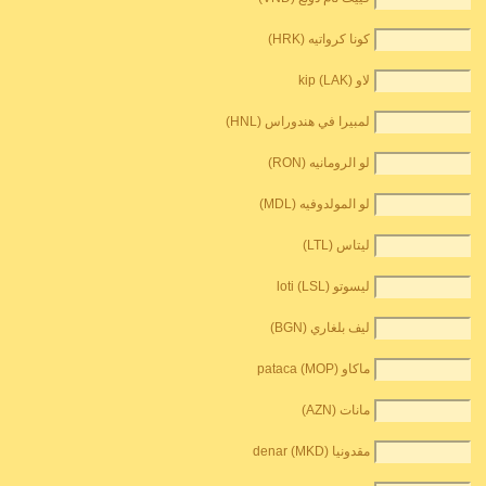
كونا كرواتيه (HRK)
لاو kip (LAK)
لمبيرا في هندوراس (HNL)
لو الرومانيه (RON)
لو المولدوفيه (MDL)
ليتاس (LTL)
ليسوتو loti (LSL)
ليف بلغاري (BGN)
ماكاو pataca (MOP)
مانات (AZN)
مقدونيا denar (MKD)