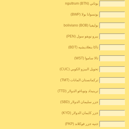
بوتاني ngultrum (BTN)
بوتسوانا بولا (BWP)
بوليفيا boliviano (BOB)
بيرو نويفو سول (PEN)
تاكا بنغلاديشيه (BDT)
تالا ساموا (WST)
تحويل البيزو الكوبي (CUC)
تركمانستان المانات (TMT)
ترينيداد وتوباغو الدولار (TTD)
جزر سليمان الدولار (SBD)
جزر كايمان الدولار (KYD)
جنيه جزر فوكلاند (FKP)