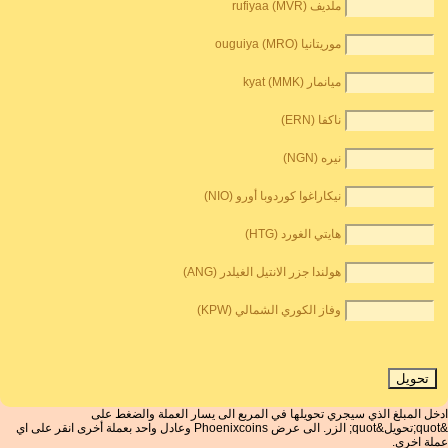
ملديف rufiyaa (MVR)
موريتانيا ouguiya (MRO)
ميانمار kyat (MMK)
ناكفا (ERN)
نيره (NGN)
نيكاراغوا كوردوبا أورو (NIO)
هايتي الغورد (HTG)
هولندا جزر الانتيل الغيلدر (ANG)
وفاز الكوري الشمالي (KPW)
ادخل المبلغ الذي سيجري تحويلها في المربع الى يسار العملة والضغط على
&quot;تحويل&quot; الزر. الى عرض Phoenixcoins وعادل واحد بعملة أخرى انقر على اي
عملة اخرى.