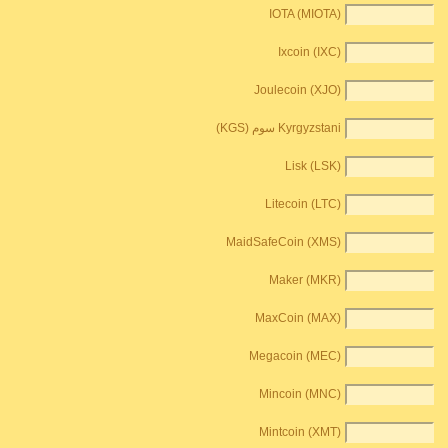
IOTA (MIOTA)
Ixcoin (IXC)
Joulecoin (XJO)
Kyrgyzstani سوم (KGS)
Lisk (LSK)
Litecoin (LTC)
MaidSafeCoin (XMS)
Maker (MKR)
MaxCoin (MAX)
Megacoin (MEC)
Mincoin (MNC)
Mintcoin (XMT)