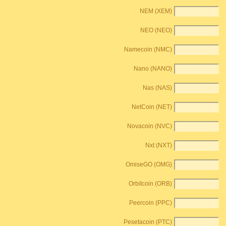
NEM (XEM)
NEO (NEO)
Namecoin (NMC)
Nano (NANO)
Nas (NAS)
NetCoin (NET)
Novacoin (NVC)
Nxt (NXT)
OmiseGO (OMG)
Orbitcoin (ORB)
Peercoin (PPC)
Pesetacoin (PTC)