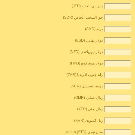
جيرسي الجنيه (JEP)
حق السحب الخاص (SDR)
درام (AMD)
دولار بهامي (BSD)
دولار نيوزيلاندي (NZD)
دولار هونغ كونغ (HKD)
راند جنوب افريقيا (ZAR)
روبية السيشل (SCR)
ريال عماني (OMR)
ريال يمني (YER)
ريل كمبودى (KHR)
سان تومي dobra (STD)