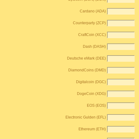
Cardano (ADA)
Counterparty (ZCP)
CraftCoin (XCC)
Dash (DASH)
Deutsche eMark (DEE)
DiamondCoins (DMD)
Digitalcoin (DGC)
DogeCoin (XDG)
EOS (EOS)
Electronic Gulden (EFL)
Ethereum (ETH)