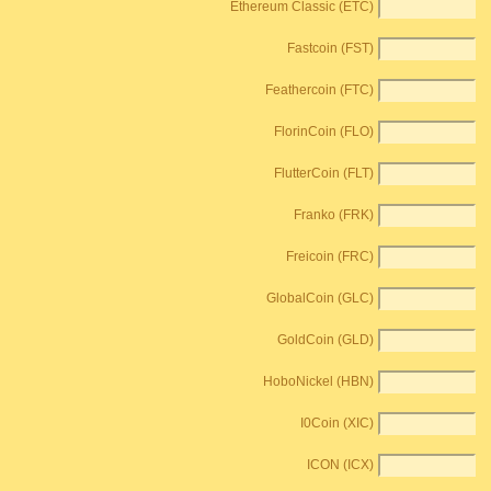
Ethereum Classic (ETC)
Fastcoin (FST)
Feathercoin (FTC)
FlorinCoin (FLO)
FlutterCoin (FLT)
Franko (FRK)
Freicoin (FRC)
GlobalCoin (GLC)
GoldCoin (GLD)
HoboNickel (HBN)
I0Coin (XIC)
ICON (ICX)