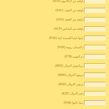
اوقيه من البالاديوم (XPD)
اوقيه من الذهب (XAU)
اوقيه من الفضه (XAG)
اوقيه من النحاس (XCP)
بابوا غينيا الجديدة كينا (PGK)
باكستان روبية (PKR)
بر اثيوبي (ETB)
بربادوس الدولار (BBD)
برمودا الدولار (BMD)
بروني الدولار (BND)
بليز الدولار (BZD)
بنما بالبوا (PAB)