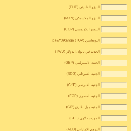
البيزو الفلبينى (PHP)
البيزو المكسيكي (MXN)
البيسو الكولومبي (COP)
التونغانيين pa&#39;anga (TOP)
الجديد في تايوان الدولار (TWD)
الجنيه الاسترليني (GBP)
الجنيه السوداني (SDG)
الجنيه القبرصي (CYP)
الجنيه المصري (EGP)
الجنيه جبل طارق (GIP)
الجورجيه لاري (GEL)
الدرهم الإماراتي (AED)