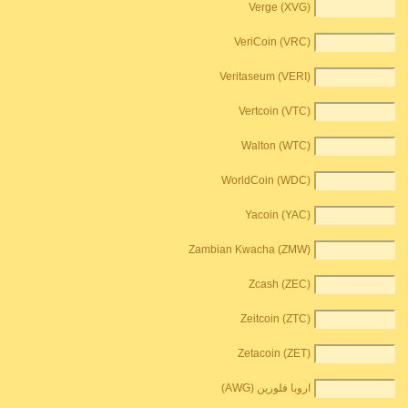
Verge (XVG)
VeriCoin (VRC)
Veritaseum (VERI)
Vertcoin (VTC)
Walton (WTC)
WorldCoin (WDC)
Yacoin (YAC)
Zambian Kwacha (ZMW)
Zcash (ZEC)
Zeitcoin (ZTC)
Zetacoin (ZET)
اروبا فلورين (AWG)