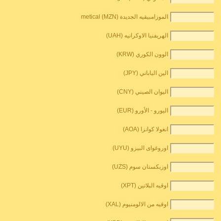
الموزامبيقيه الجديدة metical (MZN)
الهريفنيا الاوكرانيه (UAH)
الوون الكوري (KRW)
الين الياباني (JPY)
اليوان الصيني (CNY)
اليورو - الأورو (EUR)
انغولا كوانزا (AOA)
اوروغواى البيزو (UYU)
اوزبكستان سوم (UZS)
اوقيه البلاتين (XPT)
اوقيه من الالومنيوم (XAL)