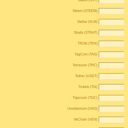
Status (SNT)
Steem (STEEM)
Stellar (XLM)
Stratis (STRAT)
TRON (TRX)
TagCoin (TAG)
Terracoin (TRC)
Tether (USDT)
Tickets (TIX)
Tigercoin (TGC)
Unobtanium (UNO)
VeChain (VEN)