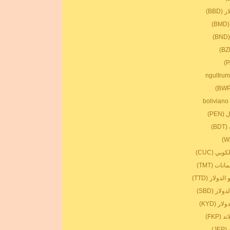
BBD)
)
)
PE)
B)
بي (CUC)
ات (TMT)
لدولار (TTD)
ار (SBD)
ر (KYD)
(FKP)
J)