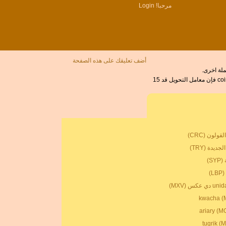
مرحبا!
Login
أضف تعليقك على هذه الصفحة
The 0x هو العملة في أي بلد. الرمز من أجل ZRX يمكن كتابة ZRX. اسعار الصرف لthe 0x تم اخر تحديث علي 26 ، %M ، 2024 من coinmarketcap.com. ZRX فإن معامل التحويل قد 15
ولون (CRC)
جديدة (TRY)
S)
L)