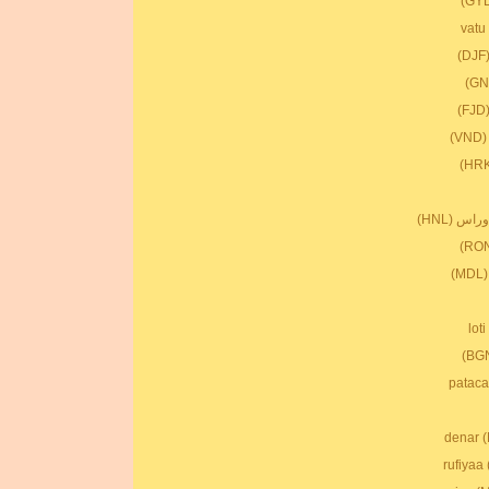
)
اس (HNL)
)