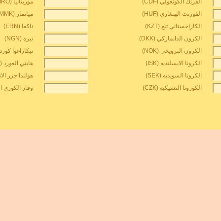
الفرنك الكونغولي (CDF)
موريتانيا ouguiya (MRO)
الفورنت الهنغاري (HUF)
ميانمار kyat (MMK)
الكازاخستاني تنغ (KZT)
ناكفا (ERN)
الكرون الدانماركي (DKK)
نيره (NGN)
الكرون النرويجى (NOK)
نيكاراغوا كوردوبا
الكرونا الايسلنديه (ISK)
هايتي الغورد (HTG)
الكرونا السويديه (SEK)
هولندا جزر الانتي
الكورونا التشيكيه (CZK)
وفاز الكوري الش