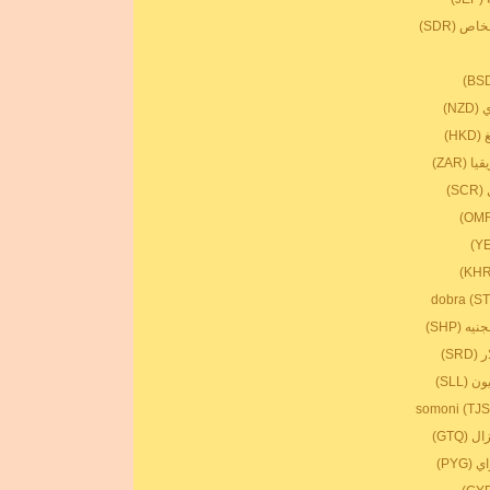
 (SDR)
NZ)
HK)
 (ZAR)
S)
ه (SHP)
SR)
(SLL)
 (GTQ)
(PYG)