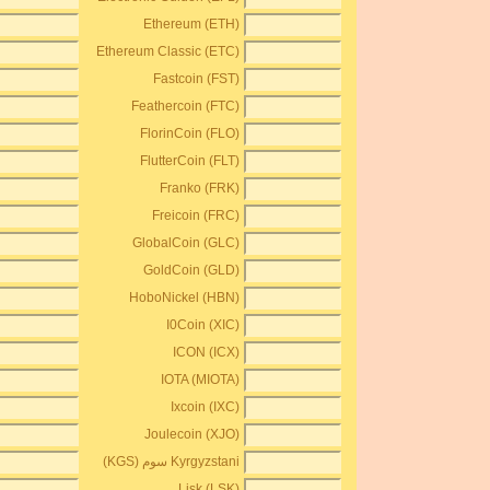
Ethereum (ETH)
Ethereum Classic (ETC)
Fastcoin (FST)
Feathercoin (FTC)
FlorinCoin (FLO)
FlutterCoin (FLT)
Franko (FRK)
Freicoin (FRC)
GlobalCoin (GLC)
GoldCoin (GLD)
HoboNickel (HBN)
I0Coin (XIC)
ICON (ICX)
IOTA (MIOTA)
Ixcoin (IXC)
Joulecoin (XJO)
Kyrgyzstani سوم (KGS)
Lisk (LSK)