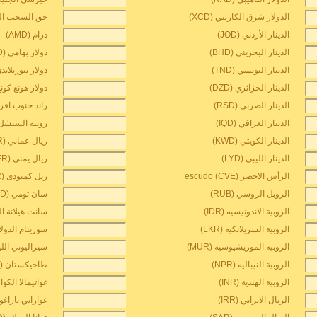
الدولار شرق الكاريبي (XCD)
حق السحب الخاص
الدينار الأردني (JOD)
درام (AMD)
الدينار البحريني (BHD)
دولار بهامي (BSD)
الدينار التونسي (TND)
دولار نيوزيلاندي (D
الدينار الجزائري (DZD)
دولار هونغ كونغ (D
الدينار الصربي (RSD)
راند جنوب افريقيا
الدينار العراقي (IQD)
روبية السيشل (CR
الدينار الكويتي (KWD)
ريال عماني (OMR)
الدينار الليبي (LYD)
ريال يمني (YER)
الرأس الاخضر escudo (CVE)
ريل كمبودى (KHR)
الروبل الروسي (RUB)
سان تومي dobra (STD)
الروبية الاندونيسيه (IDR)
سانت هيلانة الجني
الروبية السريلانكيه (LKR)
سورينام الدولار (D
الروبية الموريشيوسيه (MUR)
سيراليوني الليون 
الروبية النيباليه (NPR)
طاجيكستان somoni (TJS)
الروبية الهندية (INR)
غواتيمالا الكوازال
الريال الايراني (IRR)
غواراني باراغواي 