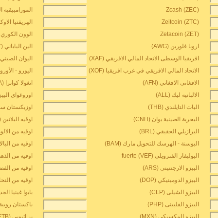
Zcash (ZEC)
الموزامبيقيه الجديدة ZN
Zeitcoin (ZTC)
الهريفنيا الاوكراني
Zetacoin (ZET)
الوون الكوري (KRW
اروبا فلورين (AWG)
الين الياباني (JPY)
افريقيا الوسطى الاتحاد المالي الافريقي (XAF)
اليوان الصيني (CNY
الاتحاد المالي الافريقي في غرب افريقيا (XOF)
اليورو - الأورو (UR
الافغانى الافغاني (AFN)
انغولا كوانزا (AOA)
الالبانيه ليك (ALL)
اوروغواى البيزو (
البات التايلندي (THB)
اوزبكستان سوم (
البحرية الصينية يوان (CNH)
اوقيه البلاتين (XPT)
البرازيلي الحقيقي (BRL)
اوقيه من الالومني
البوسنة - الهرسك للتحويل مارك (BAM)
اوقيه من البالاديو
البوليفار الفنزويلى fuerte (VEF)
اوقيه من الذهب (
البيزو الارجنتينى (ARS)
اوقيه من الفضه (G
البيزو الدومينيكي (DOP)
اوقيه من النحاس 
البيزو الشيلى (CLP)
بابوا غينيا الجديدة
البيزو الفلبينى (PHP)
باكستان روبية (KR
البيزو المكسيكي (MXN)
بر اثيوبي (ETB)