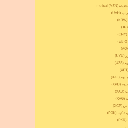
metical (M)
ه (UAH)
)
)
E)
UYU)
UZS)
وم (XAL)
م (XPD)
XAU)
XA)
(XCP)
 كينا (PGK)
P)