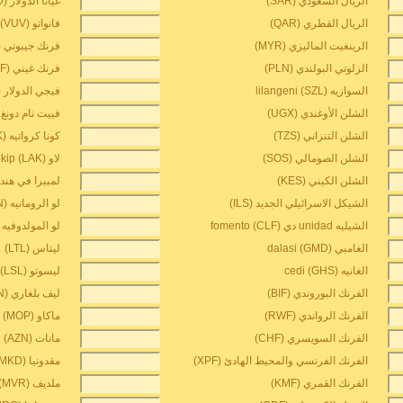
الريال السعودي (SAR)
غيانا الدولار (GYD)
الريال القطري (QAR)
فانواتو vatu (VUV)
الرينغيت الماليزي (MYR)
فرنك جيبوتي (DJF)
الزلوتي البولندي (PLN)
فرنك غيني (GNF)
السوازيه lilangeni (SZL)
فيجي الدولار (FJD)
الشلن الأوغندي (UGX)
فييت نام دونغ (VND
الشلن التنزاني (TZS)
كونا كرواتيه (HRK)
الشلن الصومالي (SOS)
لاو kip (LAK)
الشلن الكيني (KES)
لمبيرا في هندور
الشيكل الاسرائيلي الجديد (ILS)
لو الرومانيه (RON)
الشيليه unidad دي fomento (CLF)
لو المولدوفيه (MDL
الغامبي dalasi (GMD)
ليتاس (LTL)
الغانيه cedi (GHS)
ليسوتو loti (LSL)
الفرنك البوروندي (BIF)
ليف بلغاري (BGN)
الفرنك الرواندي (RWF)
ماكاو pataca (MOP)
الفرنك السويسري (CHF)
مانات (AZN)
الفرنك الفرنسي والمحيط الهادئ (XPF)
مقدونيا denar (MKD)
الفرنك القمري (KMF)
ملديف rufiyaa (MVR)