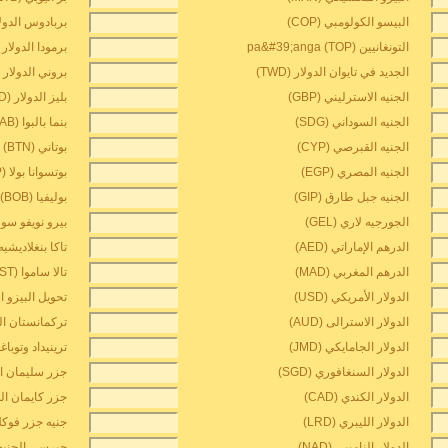
البيسو الكولومبي (COP)
بربادوس الدولار (
التونغانيين pa&#39;anga (TOP)
برمودا الدولار (BMD
الجديد في تايوان الدولار (TWD)
بروني الدولار (BND
الجنيه الاسترليني (GBP)
بليز الدولار (BZD)
الجنيه السوداني (SDG)
بنما بالبوا (PAB)
الجنيه القبرصي (CYP)
بوتاني ngultrum (BTN)
الجنيه المصري (EGP)
بوتسوانا بولا (BWP)
الجنيه جبل طارق (GIP)
بوليفيا boliviano (BOB)
الجورجيه لاري (GEL)
بيرو نويفو سول (N
الدرهم الإماراتي (AED)
تاكا بنغلاديشيه (DT
الدرهم المغربي (MAD)
تالا ساموا (WST)
الدولار الأمريكي (USD)
تحويل البيزو الكو
الدولار الاسترالى (AUD)
تركمانستان المان
الدولار الجامايكي (JMD)
ترينيداد وتوباغو ا
الدولار السنغافوري (SGD)
جزر سليمان الدول
الدولار الكندي (CAD)
جزر كايمان الدولا
الدولار الليبري (LRD)
جنيه جزر فوكلاند 
الدولار الناميبي (NAD)
جيرسي الجنيه (EP