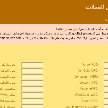
استخدام أحدث اسعار الصرف
من
مصادر مختلفة.
ى انقر على اي عملة اخرى.
Verge (XVG)
الكوستاريكي الق
VeriCoin (VRC)
الليرة التركية ال
Veritaseum (VERI)
الليرة السورية (YP
Vertcoin (VTC)
الليره اللبنانيه (BP
Walton (WTC)
المكسيكي unidad دي عكس (MXV)
WorldCoin (WDC)
الملاوي kwacha (MWK)
Yacoin (YAC)
الملغاشيه ariary (MGA)
Zambian Kwacha (ZMW)
المنغولي tugrik (MNT)