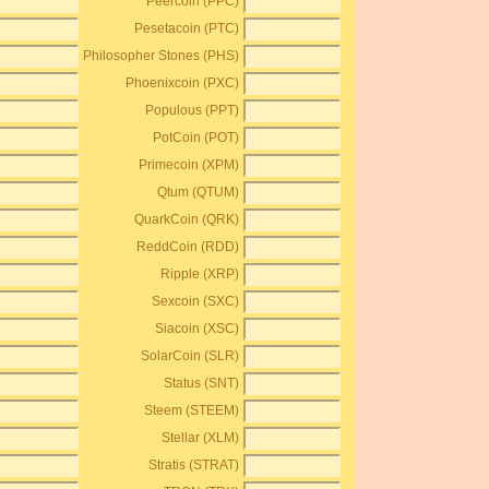
Peercoin (PPC)
Pesetacoin (PTC)
Philosopher Stones (PHS)
Phoenixcoin (PXC)
Populous (PPT)
PotCoin (POT)
Primecoin (XPM)
Qtum (QTUM)
QuarkCoin (QRK)
ReddCoin (RDD)
Ripple (XRP)
Sexcoin (SXC)
Siacoin (XSC)
SolarCoin (SLR)
Status (SNT)
Steem (STEEM)
Stellar (XLM)
Stratis (STRAT)