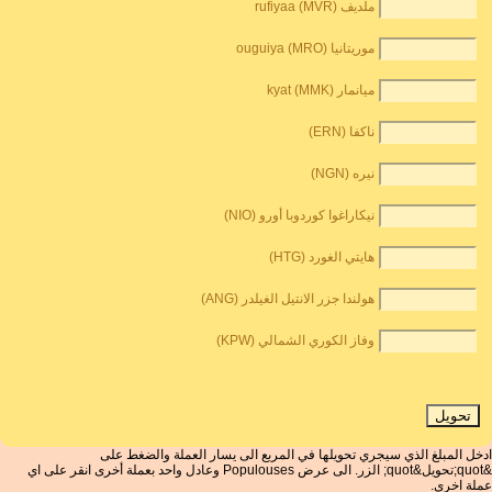
ملديف rufiyaa (MVR)
موريتانيا ouguiya (MRO)
ميانمار kyat (MMK)
ناكفا (ERN)
نيره (NGN)
نيكاراغوا كوردوبا أورو (NIO)
هايتي الغورد (HTG)
هولندا جزر الانتيل الغيلدر (ANG)
وفاز الكوري الشمالي (KPW)
ادخل المبلغ الذي سيجري تحويلها في المربع الى يسار العملة والضغط على
&quot;تحويل&quot; الزر. الى عرض Populouses وعادل واحد بعملة أخرى انقر على اي
عملة اخرى.