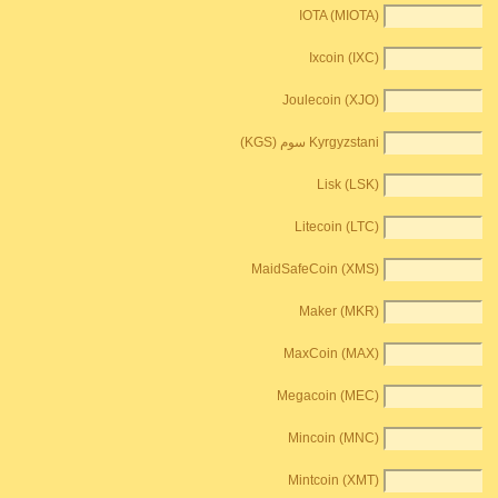
IOTA (MIOTA)
Ixcoin (IXC)
Joulecoin (XJO)
Kyrgyzstani سوم (KGS)
Lisk (LSK)
Litecoin (LTC)
MaidSafeCoin (XMS)
Maker (MKR)
MaxCoin (MAX)
Megacoin (MEC)
Mincoin (MNC)
Mintcoin (XMT)