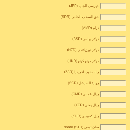
جيرسي الجنيه (JEP)
حق السحب الخاص (SDR)
درام (AMD)
دولار بهامي (BSD)
دولار نيوزيلاندي (NZD)
دولار هونغ كونغ (HKD)
راند جنوب افريقيا (ZAR)
روبية السيشل (SCR)
ريال عماني (OMR)
ريال يمني (YER)
ريل كمبودى (KHR)
سان تومي dobra (STD)