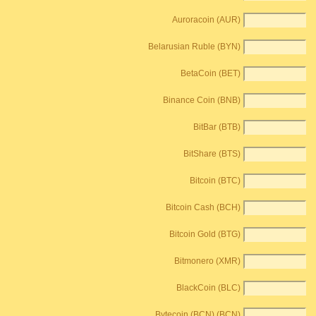
Auroracoin (AUR)
Belarusian Ruble (BYN)
BetaCoin (BET)
Binance Coin (BNB)
BitBar (BTB)
BitShare (BTS)
Bitcoin (BTC)
Bitcoin Cash (BCH)
Bitcoin Gold (BTG)
Bitmonero (XMR)
BlackCoin (BLC)
Bytecoin (BCN) (BCN)