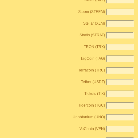
Status (SNT)
Steem (STEEM)
Stellar (XLM)
Stratis (STRAT)
TRON (TRX)
TagCoin (TAG)
Terracoin (TRC)
Tether (USDT)
Tickets (TIX)
Tigercoin (TGC)
Unobtanium (UNO)
VeChain (VEN)