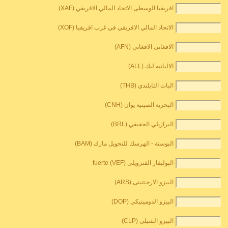
افريقيا الوسطى الاتحاد المالي الافريقي (XAF)
الاتحاد المالي الافريقي في غرب افريقيا (XOF)
الافغانى الافغاني (AFN)
الالبانيه ليك (ALL)
البات التايلندي (THB)
البحرية الصينية يوان (CNH)
البرازيلي الحقيقي (BRL)
البوسنة - الهرسك للتحويل مارك (BAM)
البوليفار الفنزويلى fuerte (VEF)
البيزو الارجنتينى (ARS)
البيزو الدومينيكي (DOP)
البيزو الشيلى (CLP)