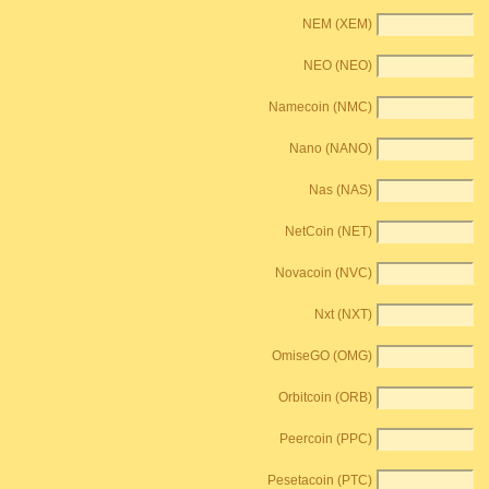
NEM (XEM)
NEO (NEO)
Namecoin (NMC)
Nano (NANO)
Nas (NAS)
NetCoin (NET)
Novacoin (NVC)
Nxt (NXT)
OmiseGO (OMG)
Orbitcoin (ORB)
Peercoin (PPC)
Pesetacoin (PTC)