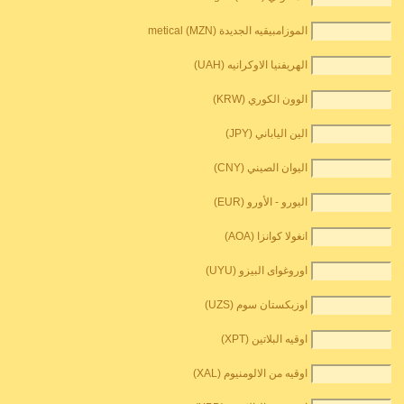
الموزامبيقيه الجديدة metical (MZN)
الهريفنيا الاوكرانيه (UAH)
الوون الكوري (KRW)
الين الياباني (JPY)
اليوان الصيني (CNY)
اليورو - الأورو (EUR)
انغولا كوانزا (AOA)
اوروغواى البيزو (UYU)
اوزبكستان سوم (UZS)
اوقيه البلاتين (XPT)
اوقيه من الالومنيوم (XAL)