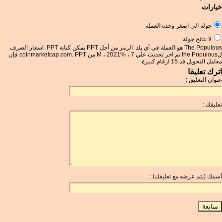
خيارات
جولة الى اصغر وحدة العملة.
لا نتائج جولة.
The Populous هو العملة في أي بلد. الرمز من أجل PPT يمكن كتابة PPT. اسعار الصرف
لthe Populous تم اخر تحديث علي 7 ، %M ، 2021 من coinmarketcap.com. PPT فإن
معامل التحويل قد 15 ارقام كبيرة.
اترك تعليقا
عنوان التعليق :
تعليقك :
أسمك (يتم عرضه مع تعليقك) :