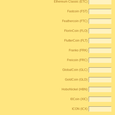
Ethereum Classic (ETC)
Fastcoin (FST)
Feathercoin (FTC)
FlorinCoin (FLO)
FlutterCoin (FLT)
Franko (FRK)
Freicoin (FRC)
GlobalCoin (GLC)
GoldCoin (GLD)
HoboNickel (HBN)
I0Coin (XIC)
ICON (ICX)