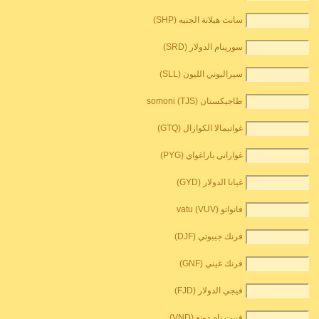
سانت هيلانة الجنيه (SHP)
سورينام الدولار (SRD)
سيراليوني الليون (SLL)
طاجيكستان somoni (TJS)
غواتيمالا الكوازال (GTQ)
غواراني باراغواي (PYG)
غيانا الدولار (GYD)
فانواتو vatu (VUV)
فرنك جيبوتي (DJF)
فرنك غيني (GNF)
فيجي الدولار (FJD)
فييت نام دونغ (VND)