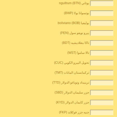
بوتاني ngultrum (BTN)
بوتسوانا بولا (BWP)
بوليفيا boliviano (BOB)
بيرو نويفو سول (PEN)
تاكا بنغلاديشيه (BDT)
تالا ساموا (WST)
تحويل البيزو الكوبي (CUC)
تركمانستان المانات (TMT)
ترينيداد وتوباغو الدولار (TTD)
جزر سليمان الدولار (SBD)
جزر كايمان الدولار (KYD)
جنيه جزر فوكلاند (FKP)