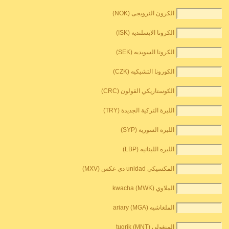
الكرون النرويجى (NOK)
الكرونا الايسلنديه (ISK)
الكرونا السويديه (SEK)
الكورونا التشيكيه (CZK)
الكوستاريكي القولون (CRC)
الليرة التركية الجديدة (TRY)
الليرة السورية (SYP)
الليره اللبنانيه (LBP)
المكسيكي unidad دي عكس (MXV)
الملاوي kwacha (MWK)
الملغاشيه ariary (MGA)
المنغولي tugrik (MNT)