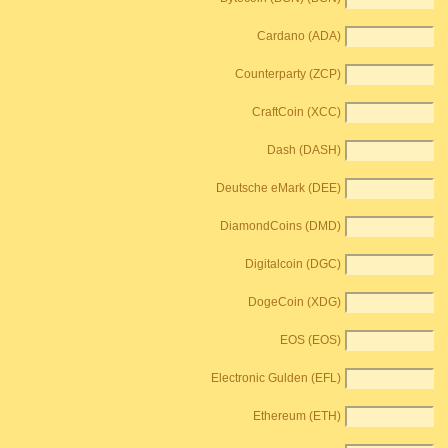
Cardano (ADA)
Counterparty (ZCP)
CraftCoin (XCC)
Dash (DASH)
Deutsche eMark (DEE)
DiamondCoins (DMD)
Digitalcoin (DGC)
DogeCoin (XDG)
EOS (EOS)
Electronic Gulden (EFL)
Ethereum (ETH)