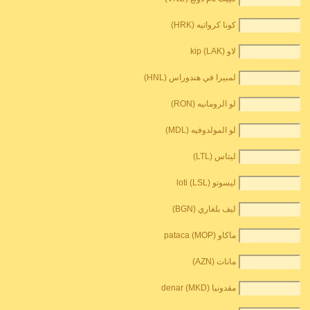
كونا كرواتيه (HRK)
لاو kip (LAK)
لمبيرا في هندوراس (HNL)
لو الرومانيه (RON)
لو المولدوفيه (MDL)
ليتاس (LTL)
ليسوتو loti (LSL)
ليف بلغاري (BGN)
ماكاو pataca (MOP)
مانات (AZN)
مقدونيا denar (MKD)