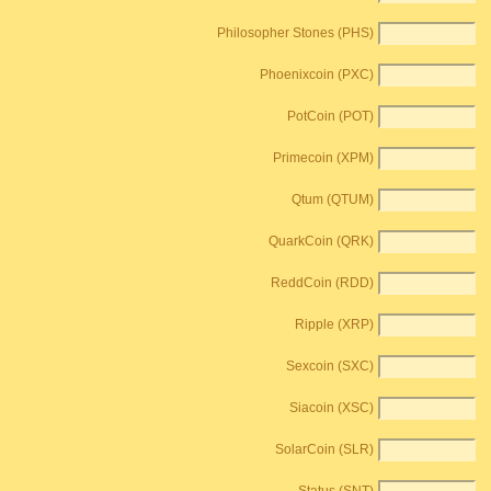
Philosopher Stones (PHS)
Phoenixcoin (PXC)
PotCoin (POT)
Primecoin (XPM)
Qtum (QTUM)
QuarkCoin (QRK)
ReddCoin (RDD)
Ripple (XRP)
Sexcoin (SXC)
Siacoin (XSC)
SolarCoin (SLR)