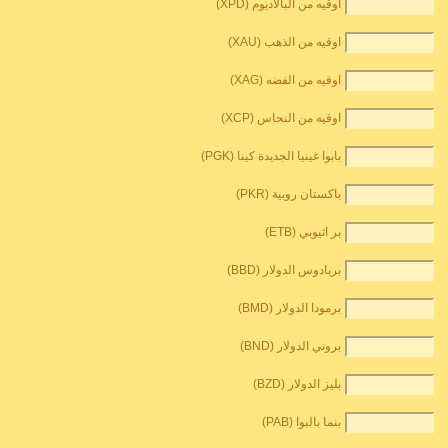
اوقيه من البالاديوم (XPD)
اوقيه من الذهب (XAU)
اوقيه من الفضه (XAG)
اوقيه من النحاس (XCP)
بابوا غينيا الجديدة كينا (PGK)
باكستان روبية (PKR)
بر اثيوبي (ETB)
بربادوس الدولار (BBD)
برمودا الدولار (BMD)
بروني الدولار (BND)
بليز الدولار (BZD)
بنما بالبوا (PAB)