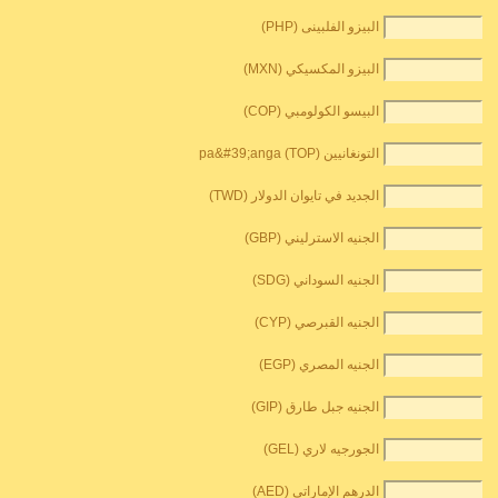
البيزو الفلبينى (PHP)
البيزو المكسيكي (MXN)
البيسو الكولومبي (COP)
التونغانيين pa&#39;anga (TOP)
الجديد في تايوان الدولار (TWD)
الجنيه الاسترليني (GBP)
الجنيه السوداني (SDG)
الجنيه القبرصي (CYP)
الجنيه المصري (EGP)
الجنيه جبل طارق (GIP)
الجورجيه لاري (GEL)
الدرهم الإماراتي (AED)