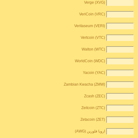
Verge (XVG)
VeriCoin (VRC)
Veritaseum (VERI)
Vertcoin (VTC)
Walton (WTC)
WorldCoin (WDC)
Yacoin (YAC)
Zambian Kwacha (ZMW)
Zcash (ZEC)
Zeitcoin (ZTC)
Zetacoin (ZET)
اروبا فلورين (AWG)