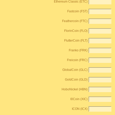
Ethereum Classic (ETC)
Fastcoin (FST)
Feathercoin (FTC)
FlorinCoin (FLO)
FlutterCoin (FLT)
Franko (FRK)
Freicoin (FRC)
GlobalCoin (GLC)
GoldCoin (GLD)
HoboNickel (HBN)
I0Coin (XIC)
ICON (ICX)