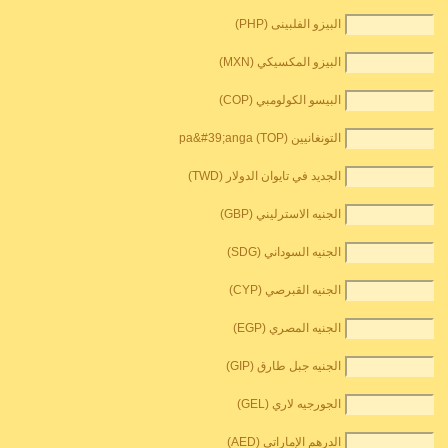
البيزو الفلبينى (PHP)
البيزو المكسيكي (MXN)
البيسو الكولومبي (COP)
التونغانيين pa&#39;anga (TOP)
الجديد في تايوان الدولار (TWD)
الجنيه الاسترليني (GBP)
الجنيه السوداني (SDG)
الجنيه القبرصي (CYP)
الجنيه المصري (EGP)
الجنيه جبل طارق (GIP)
الجورجيه لاري (GEL)
الدرهم الإماراتي (AED)