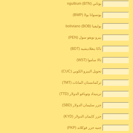
بوتاني ngultrum (BTN)
بوتسوانا بولا (BWP)
بوليفيا boliviano (BOB)
بيرو نويفو سول (PEN)
تاكا بنغلاديشيه (BDT)
تالا ساموا (WST)
تحويل البيزو الكوبي (CUC)
تركمانستان المانات (TMT)
ترينيداد وتوباغو الدولار (TTD)
جزر سليمان الدولار (SBD)
جزر كايمان الدولار (KYD)
جنيه جزر فوكلاند (FKP)