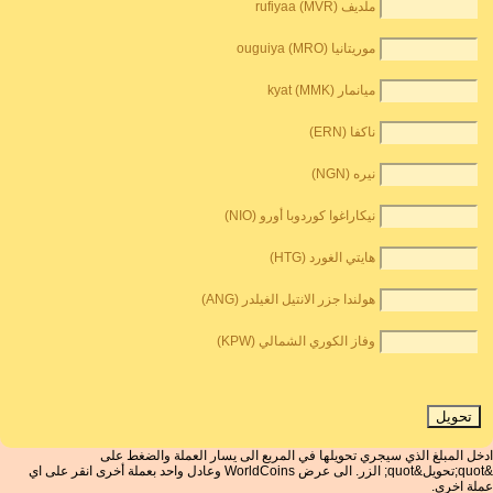
ملديف rufiyaa (MVR)
موريتانيا ouguiya (MRO)
ميانمار kyat (MMK)
ناكفا (ERN)
نيره (NGN)
نيكاراغوا كوردوبا أورو (NIO)
هايتي الغورد (HTG)
هولندا جزر الانتيل الغيلدر (ANG)
وفاز الكوري الشمالي (KPW)
ادخل المبلغ الذي سيجري تحويلها في المربع الى يسار العملة والضغط على
&quot;تحويل&quot; الزر. الى عرض WorldCoins وعادل واحد بعملة أخرى انقر على اي
عملة اخرى.