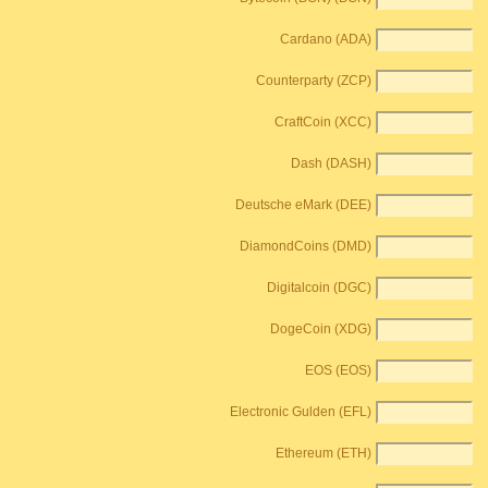
Cardano (ADA)
Counterparty (ZCP)
CraftCoin (XCC)
Dash (DASH)
Deutsche eMark (DEE)
DiamondCoins (DMD)
Digitalcoin (DGC)
DogeCoin (XDG)
EOS (EOS)
Electronic Gulden (EFL)
Ethereum (ETH)