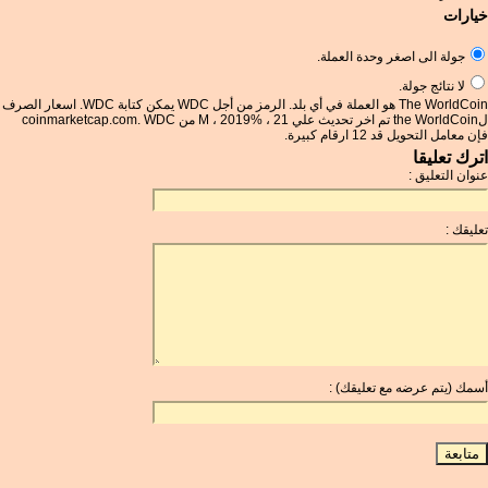
خيارات
جولة الى اصغر وحدة العملة.
لا نتائج جولة.
The WorldCoin هو العملة في أي بلد. الرمز من أجل WDC يمكن كتابة WDC. اسعار الصرف
لthe WorldCoin تم اخر تحديث علي 21 ، %M ، 2019 من coinmarketcap.com. WDC
فإن معامل التحويل قد 12 ارقام كبيرة.
اترك تعليقا
عنوان التعليق :
تعليقك :
أسمك (يتم عرضه مع تعليقك) :