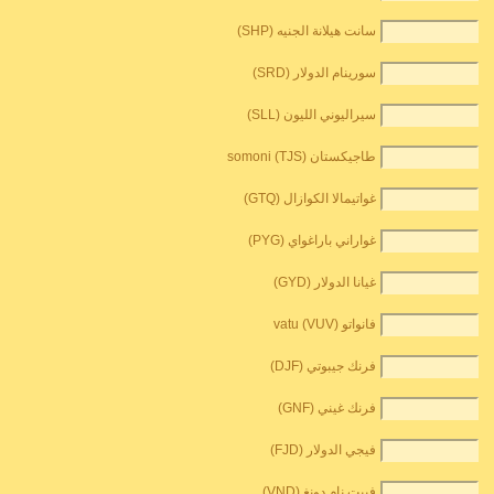
سانت هيلانة الجنيه (SHP)
سورينام الدولار (SRD)
سيراليوني الليون (SLL)
طاجيكستان somoni (TJS)
غواتيمالا الكوازال (GTQ)
غواراني باراغواي (PYG)
غيانا الدولار (GYD)
فانواتو vatu (VUV)
فرنك جيبوتي (DJF)
فرنك غيني (GNF)
فيجي الدولار (FJD)
فييت نام دونغ (VND)