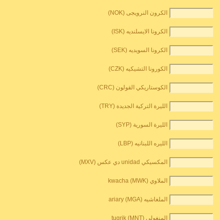
الكرون النرويجى (NOK)
الكرونا الايسلنديه (ISK)
الكرونا السويديه (SEK)
الكورونا التشيكيه (CZK)
الكوستاريكي القولون (CRC)
الليرة التركية الجديدة (TRY)
الليرة السورية (SYP)
الليره اللبنانيه (LBP)
المكسيكي unidad دي عكس (MXV)
الملاوي kwacha (MWK)
الملغاشيه ariary (MGA)
المنغولي tugrik (MNT)