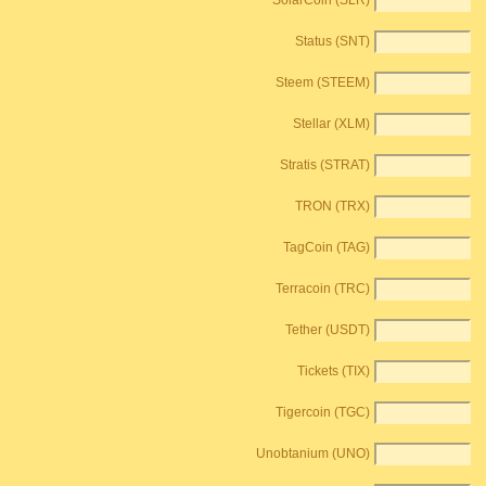
SolarCoin (SLR)
Status (SNT)
Steem (STEEM)
Stellar (XLM)
Stratis (STRAT)
TRON (TRX)
TagCoin (TAG)
Terracoin (TRC)
Tether (USDT)
Tickets (TIX)
Tigercoin (TGC)
Unobtanium (UNO)