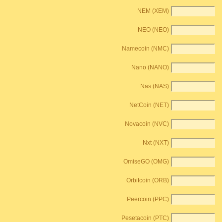
NEM (XEM)
NEO (NEO)
Namecoin (NMC)
Nano (NANO)
Nas (NAS)
NetCoin (NET)
Novacoin (NVC)
Nxt (NXT)
OmiseGO (OMG)
Orbitcoin (ORB)
Peercoin (PPC)
Pesetacoin (PTC)