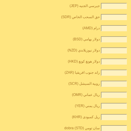
جيرسي الجنيه (JEP)
حق السحب الخاص (SDR)
درام (AMD)
دولار بهامي (BSD)
دولار نيوزيلاندي (NZD)
دولار هونغ كونغ (HKD)
راند جنوب افريقيا (ZAR)
روبية السيشل (SCR)
ريال عماني (OMR)
ريال يمني (YER)
ريل كمبودى (KHR)
سان تومي dobra (STD)