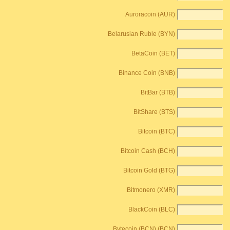
Auroracoin (AUR)
Belarusian Ruble (BYN)
BetaCoin (BET)
Binance Coin (BNB)
BitBar (BTB)
BitShare (BTS)
Bitcoin (BTC)
Bitcoin Cash (BCH)
Bitcoin Gold (BTG)
Bitmonero (XMR)
BlackCoin (BLC)
Bytecoin (BCN) (BCN)