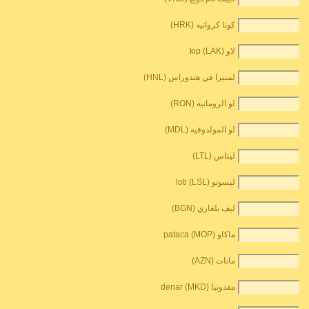
كونا كرواتيه (HRK)
لاو kip (LAK)
لمبيرا في هندوراس (HNL)
لو الرومانيه (RON)
لو المولدوفيه (MDL)
ليتاس (LTL)
ليسوتو loti (LSL)
ليف بلغاري (BGN)
ماكاو pataca (MOP)
مانات (AZN)
مقدونيا denar (MKD)