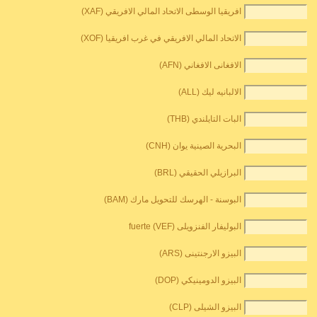
افريقيا الوسطى الاتحاد المالي الافريقي (XAF)
الاتحاد المالي الافريقي في غرب افريقيا (XOF)
الافغانى الافغاني (AFN)
الالبانيه ليك (ALL)
البات التايلندي (THB)
البحرية الصينية يوان (CNH)
البرازيلي الحقيقي (BRL)
البوسنة - الهرسك للتحويل مارك (BAM)
البوليفار الفنزويلى fuerte (VEF)
البيزو الارجنتينى (ARS)
البيزو الدومينيكي (DOP)
البيزو الشيلى (CLP)