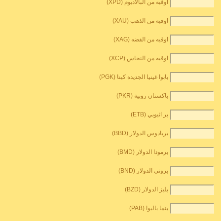
اوقيه من البالاديوم (XPD)
اوقيه من الذهب (XAU)
اوقيه من الفضه (XAG)
اوقيه من النحاس (XCP)
بابوا غينيا الجديدة كينا (PGK)
باكستان روبية (PKR)
بر اثيوبي (ETB)
بربادوس الدولار (BBD)
برمودا الدولار (BMD)
بروني الدولار (BND)
بليز الدولار (BZD)
بنما بالبوا (PAB)