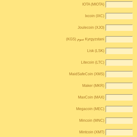
IOTA (MIOTA)
Ixcoin (IXC)
Joulecoin (XJO)
Kyrgyzstani سوم (KGS)
Lisk (LSK)
Litecoin (LTC)
MaidSafeCoin (XMS)
Maker (MKR)
MaxCoin (MAX)
Megacoin (MEC)
Mincoin (MNC)
Mintcoin (XMT)