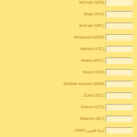
VeChain (VEN)
Verge (XVG)
VeriCoin (VRC)
Veritaseum (VERI)
Vertcoin (VTC)
Walton (WTC)
Yacoin (YAC)
Zambian Kwacha (ZMW)
Zcash (ZEC)
Zeitcoin (ZTC)
Zetacoin (ZET)
اروبا فلورين (AWG)