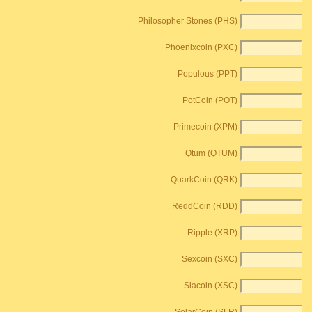
Philosopher Stones (PHS)
Phoenixcoin (PXC)
Populous (PPT)
PotCoin (POT)
Primecoin (XPM)
Qtum (QTUM)
QuarkCoin (QRK)
ReddCoin (RDD)
Ripple (XRP)
Sexcoin (SXC)
Siacoin (XSC)