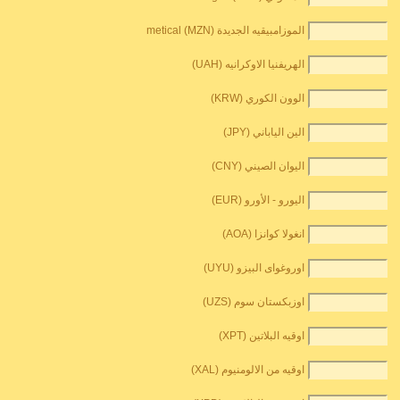
الموزامبيقيه الجديدة metical (MZN)
الهريفنيا الاوكرانيه (UAH)
الوون الكوري (KRW)
الين الياباني (JPY)
اليوان الصيني (CNY)
اليورو - الأورو (EUR)
انغولا كوانزا (AOA)
اوروغواى البيزو (UYU)
اوزبكستان سوم (UZS)
اوقيه البلاتين (XPT)
اوقيه من الالومنيوم (XAL)